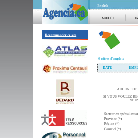
English
Recommander ce site
0 offres d'emplois
DATE
EMPL
AUCUNE OFF
SI VOUS VOULEZ RE
NOUS
Secteur ou spécialisatio
Province (*)
Région (*)
Courriel (*)