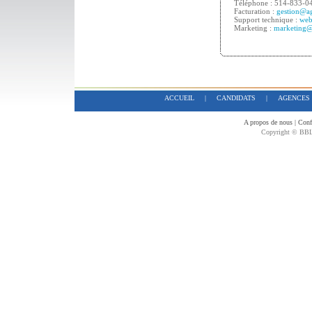
Téléphone : 514-833-0
Facturation :
gestion@ag
Support technique :
web
Marketing :
marketing@
ACCUEIL
|
CANDIDATS
|
AGENCES
A propos de nous
|
Confi
Copyright © BBL 