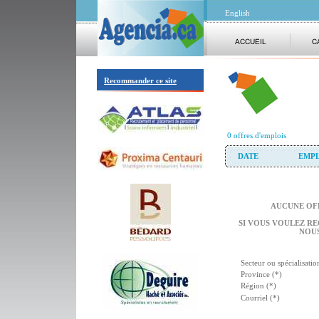
English
Recommander ce site
0 offres d'emplois
DATE
EMPL
AUCUNE OFF
SI VOUS VOULEZ RE
NOUS
Secteur ou spécialisatio
Province (*)
Région (*)
Courriel (*)